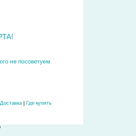
АССЕЙН?
ТА!
ого не посоветуем
ail@overspas.ru
Доставка
|
Где купить
0