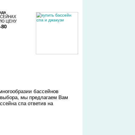
ода
ССЕЙНАХ
УЮ ЦЕНУ
-80
 многообразии бассейнов
г выбора, мы предлагаем Вам
сейна спа ответив на