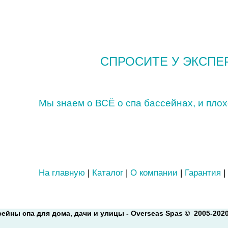
ТРУДНО ВЫБРАТЬ СПА Б
СПРОСИТЕ У ЭКСПЕР
Мы знаем о ВСЁ о спа бассейнах, и плох
Звоните +7 (495) 972-52-80, пишите
m
На главную
|
Каталог
|
О компании
|
Гарантия
|
сейны спа
для дома, дачи и улицы - Overseas Spas © 2005-202