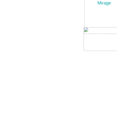
Mirage
3353x2340x1016 mm
мест - 8
цена от:
1 978 080 руб.