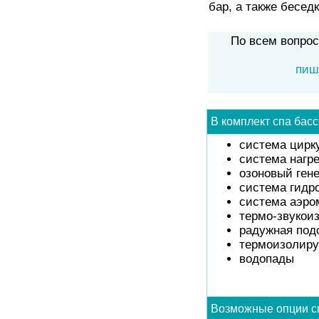
бар, а также беседк
По всем вопро
пиш
В комплект
спа бас
система цирк
система нагр
озоновый ген
система гидр
система аэро
термо-звукои
радужная под
термоизолир
водопады
Возможные опции
с